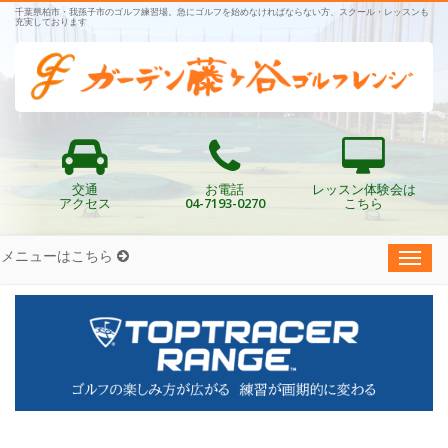
千葉県柏市・我孫子市のゴルフ練習場。急にゴルフを始めなければならない方、スクール・レッスンも
充実しております
交通
お電話
レッスン体験会は
アクセス
04-7193-0270
こちら
メニューはこちら
Toggl
navig