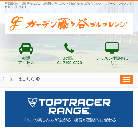
千葉県柏市・我孫子市のゴルフ練習場。急にゴルフを始めなければならない方、スクール・レッスンも
充実しております
交通
お電話
レッスン体験会は
アクセス
04-7193-0270
こちら
メニューはこちら
Toggl
navig