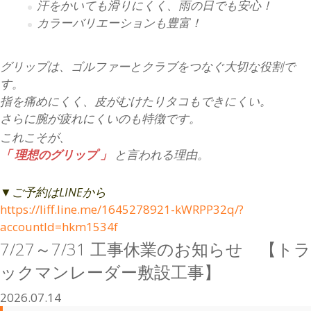
汗をかいても滑りにくく、雨の日でも安心！
カラーバリエーションも豊富！
グリップは、ゴルファーとクラブをつなぐ大切な役割で
す。
指を痛めにくく、皮がむけたりタコもできにくい。
さらに腕が疲れにくいのも特徴です。
これこそが、
「 理想のグリップ 」
と言われる理由。
▼ご予約はLINEから
https://liff.line.me/1645278921-kWRPP32q/?
accountId=hkm1534f
7/27～7/31 工事休業のお知らせ 【トラ
ックマンレーダー敷設工事】
2026.07.14