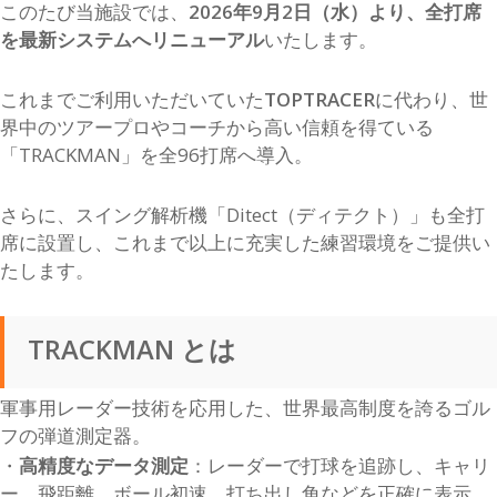
このたび当施設では、
2026年9月2日（水）より、全打席
を最新システムへリニューアル
いたします。
これまでご利用いただいていた
TOPTRACER
に代わり、世
界中のツアープロやコーチから高い信頼を得ている
「TRACKMAN」を全96打席へ導入。
さらに、スイング解析機「Ditect（ディテクト）」も全打
席に設置し、これまで以上に充実した練習環境をご提供い
たします。
TRACKMAN とは
軍事用レーダー技術を応用した、世界最高制度を誇るゴル
フの弾道測定器。
・
高精度なデータ測定
：レーダーで打球を追跡し、キャリ
ー、飛距離、ボール初速、打ち出し角などを正確に表示。