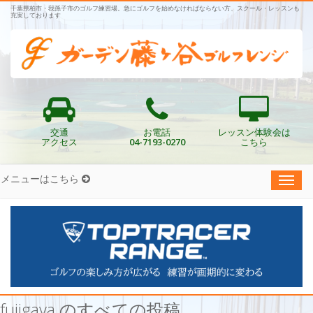
千葉県柏市・我孫子市のゴルフ練習場。急にゴルフを始めなければならない方、スクール・レッスンも
充実しております
交通
お電話
レッスン体験会は
アクセス
04-7193-0270
こちら
メニューはこちら
Toggl
navig
fujigaya のすべての投稿